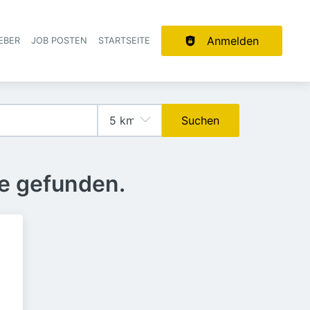
Anmelden
EBER
JOB POSTEN
STARTSEITE
ion
Suchen
e gefunden.