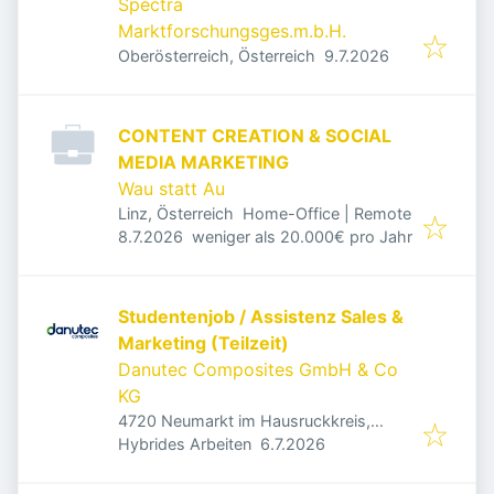
Spectra
Marktforschungsges.m.b.H.
Veröffentlicht
:
Oberösterreich, Österreich
9.7.2026
CONTENT CREATION & SOCIAL
MEDIA MARKETING
Wau statt Au
Linz, Österreich
Home-Office | Remote
Veröffentlicht
:
8.7.2026
weniger als 20.000€ pro Jahr
Studentenjob / Assistenz Sales &
Marketing (Teilzeit)
Danutec Composites GmbH & Co
KG
4720 Neumarkt im Hausruckkreis,
Veröffentlicht
:
Österreich
Hybrides Arbeiten
6.7.2026