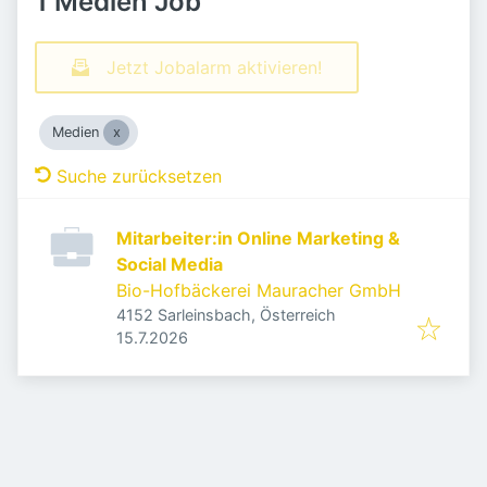
1 Medien Job
Jetzt Jobalarm aktivieren!
Medien
Suche zurücksetzen
Mitarbeiter:in Online Marketing &
Social Media
Bio-Hofbäckerei Mauracher GmbH
4152 Sarleinsbach, Österreich
Veröffentlicht
:
15.7.2026