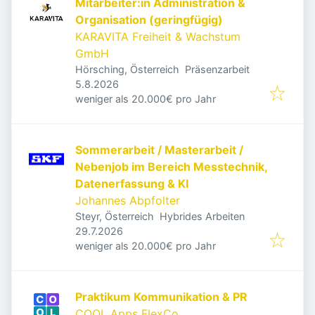
Mitarbeiter:in Administration &
Organisation (geringfügig)
KARAVITA Freiheit & Wachstum
GmbH
Hörsching, Österreich
Präsenzarbeit
Veröffentlicht
:
5.8.2026
weniger als 20.000€ pro Jahr
Sommerarbeit / Masterarbeit /
Nebenjob im Bereich Messtechnik,
Datenerfassung & KI
Johannes Abpfolter
Steyr, Österreich
Hybrides Arbeiten
Veröffentlicht
:
29.7.2026
weniger als 20.000€ pro Jahr
Praktikum Kommunikation & PR
COOL Apps FlexCo