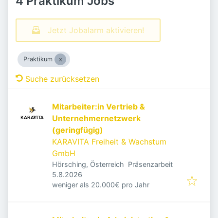
4 Praktikum Jobs
Jetzt Jobalarm aktivieren!
Praktikum
Suche zurücksetzen
Mitarbeiter:in Vertrieb &
Unternehmernetzwerk
(geringfügig)
KARAVITA Freiheit & Wachstum
GmbH
Hörsching, Österreich
Präsenzarbeit
Veröffentlicht
:
5.8.2026
weniger als 20.000€ pro Jahr