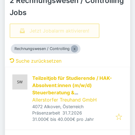
2 Rechnungswesen / Controlling
Jobs
Jetzt Jobalarm aktivieren!
Rechnungswesen / Controlling
Suche zurücksetzen
Teilzeitjob für Studierende / HAK-
Absolvent:innen (m/w/d)
Steuerberatung &
Wirtschaftsprüfung | 10-20
Allerstorfer Treuhand GmbH
h/Woche
4072 Alkoven, Österreich
Veröffentlicht
:
Präsenzarbeit
31.7.2026
31.000€ bis 40.000€ pro Jahr