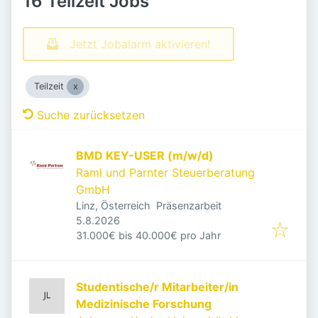
16 Teilzeit Jobs
Jetzt Jobalarm aktivieren!
Teilzeit
Suche zurücksetzen
BMD KEY-USER (m/w/d)
Raml und Parnter Steuerberatung
GmbH
Linz, Österreich
Präsenzarbeit
Veröffentlicht
:
5.8.2026
31.000€ bis 40.000€ pro Jahr
Studentische/r Mitarbeiter/in
Medizinische Forschung