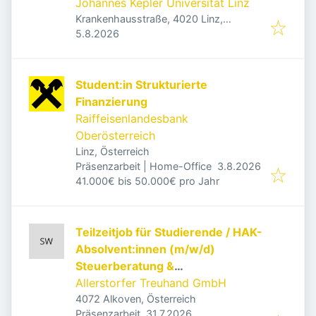
Johannes Kepler Universität Linz
Krankenhausstraße, 4020 Linz,
Veröffentlicht
:
Österreich
5.8.2026
Student:in Strukturierte
Finanzierung
Raiffeisenlandesbank
Oberösterreich
Linz, Österreich
Veröffentlicht
:
Präsenzarbeit | Home-Office
3.8.2026
41.000€ bis 50.000€ pro Jahr
Teilzeitjob für Studierende / HAK-
Absolvent:innen (m/w/d)
Steuerberatung &
Wirtschaftsprüfung | 10-20
Allerstorfer Treuhand GmbH
h/Woche
4072 Alkoven, Österreich
Veröffentlicht
:
Präsenzarbeit
31.7.2026