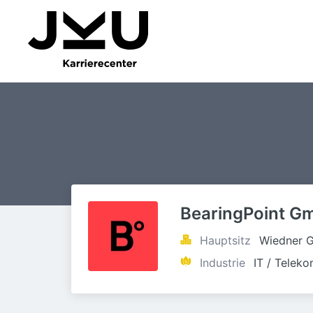
BearingPoint G
Hauptsitz
Wiedner G
Industrie
IT / Telek