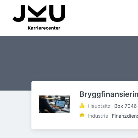
Bryggfinansieri
Hauptsitz
Box 7346
Industrie
Finanzdien