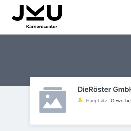
DieRöster Gmb
Hauptsitz
Gewerbea