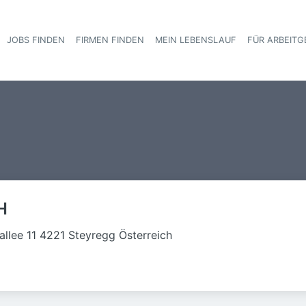
JOBS FINDEN
FIRMEN FINDEN
MEIN LEBENSLAUF
FÜR ARBEITG
Haupt-Navigat
H
llee 11 4221 Steyregg Österreich