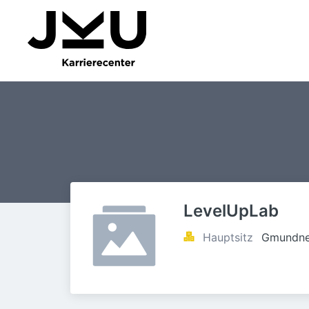
LevelUpLab
Hauptsitz
Gmundner