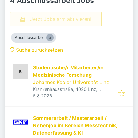
4 Abschlussarbeit Jobs
Jetzt Jobalarm aktivieren!
Abschlussarbeit
Suche zurücksetzen
Studentische/r Mitarbeiter/in
Medizinische Forschung
Johannes Kepler Universität Linz
Krankenhausstraße, 4020 Linz,
Veröffentlicht
:
Österreich
5.8.2026
Sommerarbeit / Masterarbeit /
Nebenjob im Bereich Messtechnik,
Datenerfassung & KI