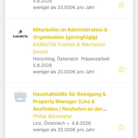
Veröffentlicht
:
5.8.2026
weniger als 20.000€ pro Jahr
Mitarbeiter:in Administration &
Organisation (geringfügig)
KARAVITA Freiheit & Wachstum
GmbH
Hörsching, Österreich
Präsenzarbeit
Veröffentlicht
:
5.8.2026
weniger als 20.000€ pro Jahr
Haushaltshilfe für Reinigung &
Property Manager (Linz &
Ansfelden / Neuhofen an der
Krems)
Phillip Burmester
Veröffentlicht
:
Linz, Österreich
+
4.8.2026
weniger als 20.000€ pro Jahr