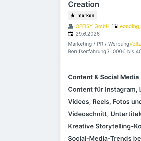
Creation
merken
OFFISY GmbH
Leonding,
Veröffentlicht
:
29.6.2026
Marketing / PR / Werbung
Vollz
Berufserfahrung
31.000€ bis 4
Content & Social Media
Content für Instagram, 
Videos, Reels, Fotos un
Videoschnitt, Untertit
Kreative Storytelling-K
Social-Media-Trends b