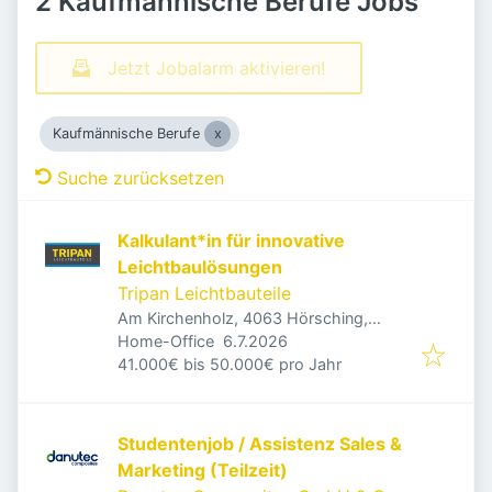
2 Kaufmännische Berufe Jobs
Jetzt Jobalarm aktivieren!
Kaufmännische Berufe
Suche zurücksetzen
Kalkulant*in für innovative
Leichtbaulösungen
Tripan Leichtbauteile
Am Kirchenholz, 4063 Hörsching,
Veröffentlicht
:
Österreich
Home-Office
6.7.2026
41.000€ bis 50.000€ pro Jahr
Studentenjob / Assistenz Sales &
Marketing (Teilzeit)